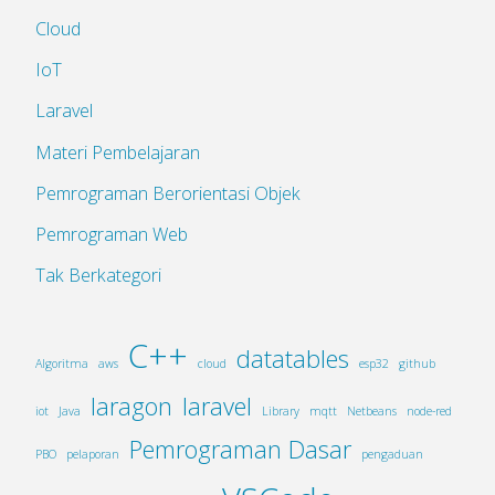
Cloud
IoT
Laravel
Materi Pembelajaran
Pemrograman Berorientasi Objek
Pemrograman Web
Tak Berkategori
C++
datatables
Algoritma
aws
cloud
esp32
github
laragon
laravel
iot
Java
Library
mqtt
Netbeans
node-red
Pemrograman Dasar
PBO
pelaporan
pengaduan