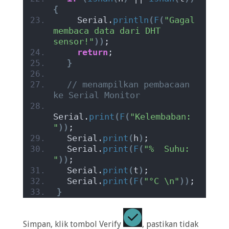
{
    Serial.
println
(
F
(
"Gagal 
membaca data dari DHT 
sensor!"
))
;
return
;
}
// menampilkan pembacaan 
ke Serial Monitor
Serial.
print
(
F
(
"Kelembaban: 
"
))
;
  Serial.
print
(
h
)
;
  Serial.
print
(
F
(
"%  Suhu: 
"
))
;
  Serial.
print
(
t
)
;
  Serial.
print
(
F
(
"°C \n"
))
;
}
Simpan, klik tombol Verify
, pastikan tidak