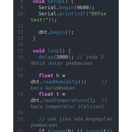
void
setup
()
{
  Serial.
begin
(
9600
)
;
  Serial.
println
(
F
(
"DHTxx 
test!"
))
;
  dht.
begin
()
;
}
void
loop
()
{
delay
(
2000
)
; 
// jeda 2 
detik antar pembacaan
float
 h = 
dht.
readHumidity
()
;     
// 
baca kelembaban
float
 t = 
dht.
readTemperature
()
;  
// 
baca temperatur (Celsius)
// cek jika ada kegagalan 
pembacaan
if
(
isnan
(
h
)
 || 
isnan
(
t
))