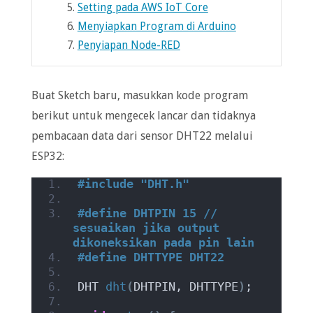
5.
Setting pada AWS IoT Core
6.
Menyiapkan Program di Arduino
7.
Penyiapan Node-RED
Buat Sketch baru, masukkan kode program
berikut untuk mengecek lancar dan tidaknya
pembacaan data dari sensor DHT22 melalui
ESP32:
#include "DHT.h"
#define DHTPIN 15 // 
sesuaikan jika output 
dikoneksikan pada pin lain
#define DHTTYPE DHT22  
DHT 
dht
(
DHTPIN, DHTTYPE
)
;