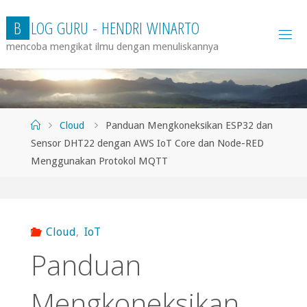
Skip
B
L
O
G
G
U
R
U
-
H
E
N
D
R
I
W
I
N
A
R
T
O
to
mencoba mengikat ilmu dengan menuliskannya
content
Home
Cloud
Panduan Mengkoneksikan ESP32 dan
Sensor DHT22 dengan AWS IoT Core dan Node-RED
Menggunakan Protokol MQTT
Cloud
,
IoT
Panduan
Mengkoneksikan