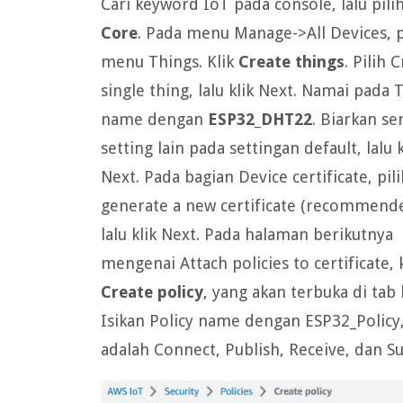
Cari keyword IoT pada console, lalu pili
Core
. Pada menu Manage->All Devices, p
menu Things. Klik
Create things
. Pilih 
single thing, lalu klik Next. Namai pada 
name dengan
ESP32_DHT22
. Biarkan s
setting lain pada settingan default, lalu k
Next. Pada bagian Device certificate, pil
generate a new certificate (recommende
lalu klik Next. Pada halaman berikutnya
mengenai Attach policies to certificate, k
Create policy
, yang akan terbuka di tab 
Isikan Policy name dengan ESP32_Policy,
adalah Connect, Publish, Receive, dan Su