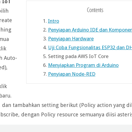
h
IoT
Contents
ilih
Create
1.
Intro
Thing
2.
Penyiapan Arduino IDE dan Kompon
3.
Penyiapan Hardware
emua
4.
Uji Coba Fungsionalitas ESP32 dan D
lik
5.
Setting pada AWS IoT Core
ih Auto-
6.
Menyiapkan Program di Arduino
d),
7.
Penyiapan Node-RED
lik
baru.
 dan tambahkan setting berikut (Policy action yang d
bscribe, dengan Policy resource semuanya diisi asterisk