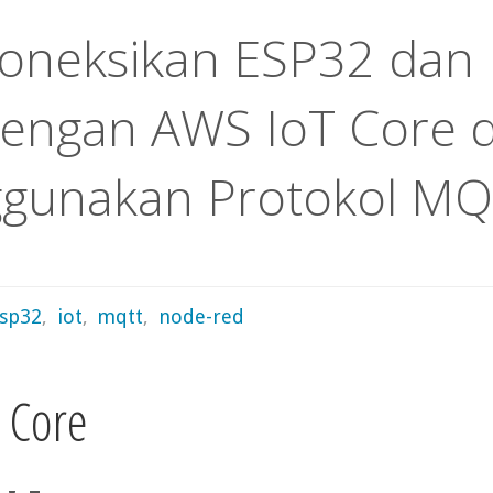
neksikan ESP32 dan
engan AWS IoT Core 
gunakan Protokol M
sp32
,
iot
,
mqtt
,
node-red
 Core