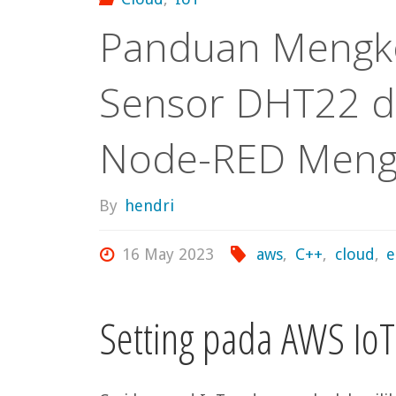
Panduan Mengko
Sensor DHT22 d
Node-RED Meng
By
hendri
16 May 2023
aws
,
C++
,
cloud
,
e
Setting pada AWS IoT