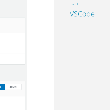
ukk rpl
VSCode