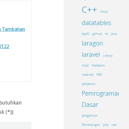
C++
cloud
datatables
en Tambahan
esp32
github
iot
Java
laragon
HT22
laravel
Library
mqtt
Netbeans
node-red
PBO
pelaporan
Pemrograman
ibutuhkan
Dasar
 (*)):
pengaduan
Percabangan
php
ukk