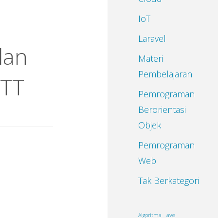
IoT
Laravel
dan
Materi
Pembelajaran
QTT
Pemrograman
Berorientasi
Objek
Pemrograman
Web
Tak Berkategori
Algoritma
aws