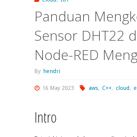
Panduan Mengko
Sensor DHT22 d
Node-RED Meng
By
hendri
16 May 2023
aws
,
C++
,
cloud
,
e
Intro