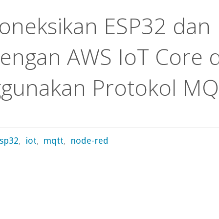
neksikan ESP32 dan
engan AWS IoT Core 
gunakan Protokol M
sp32
,
iot
,
mqtt
,
node-red