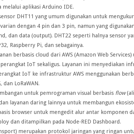
 melalui aplikasi Arduino IDE.
 sensor DHT11 yang umum digunakan untuk mengukur
varian dengan 4 pin dan 3 pin, namun yang digunaka
und, dan data (output). DHT22 seperti halnya sensor ya
32, Raspberry Pi, dan sebagainya.
anan berbasis cloud dari AWS (Amazon Web Services) 
rangkat IoT sekaligus. Layanan ini menyediakan inf
erangkat IoT ke infrastruktur AWS menggunakan berb
S, dan LoRaWAN.
mbangan untuk pemrograman visual berbasis
flow
(al
dan layanan daring lainnya untuk membangun ekosist
sis browser untuk mengedit alur antar komponen da
deploy dan ditampilkan pada Node-RED Dashboard.
sport) merupakan protokol jaringan yang ringan unt