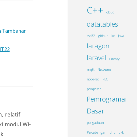
C++
cloud
datatables
en Tambahan
esp32
github
iot
Java
laragon
HT22
laravel
Library
mqtt
Netbeans
node-red
PBO
pelaporan
Pemrograman
Dasar
 relatif
pengaduan
ki modul Wi-
Percabangan
php
ukk
uk