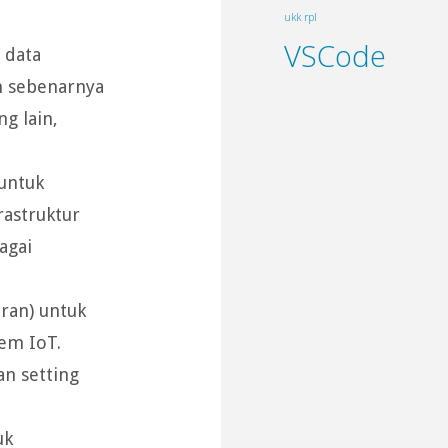
ukk rpl
VSCode
 data
n sebenarnya
ng lain,
untuk
rastruktur
agai
iran) untuk
em IoT.
n setting
uk