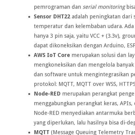
pemrograman dan
serial monitoring
bisa
Sensor DHT22
adalah peningkatan dari
temperatur dan kelembaban udara. Ada 
hanya 3 pin saja, yaitu VCC + (3.3v), gro
dapat dikoneksikan dengan Arduino, ESP
AWS IoT Core
merupakan solusi dan lay
mengkoneksikan dan mengelola banyak pe
dan software untuk mengintegrasikan p
protokol: MQTT, MQTT over WSS, HTTP
Node-RED
merupakan perangkat penge
menggabungkan perangkat keras, APIs, 
Node-RED menyediakan antarmuka berba
yang diperlukan, lalu hasilnya bisa di-
MQTT
(Message Queuing Telemetry Tran