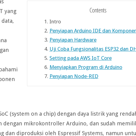
as
Contents
T yang
 data,
1.
Intro
2.
Penyiapan Arduino IDE dan Kompon
3.
Penyiapan Hardware
ana
4.
Uji Coba Fungsionalitas ESP32 dan D
ngan
5.
Setting pada AWS IoT Core
6.
Menyiapkan Program di Arduino
 pahami
7.
Penyiapan Node-RED
mponen
C (system on a chip) dengan daya listrik yang rendah,
n dengan mikrokontroller Arduino, dan sudah memili
ng dan diproduksi oleh Espressif Systems, namun unt