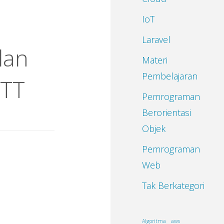
IoT
Laravel
dan
Materi
Pembelajaran
QTT
Pemrograman
Berorientasi
Objek
Pemrograman
Web
Tak Berkategori
Algoritma
aws