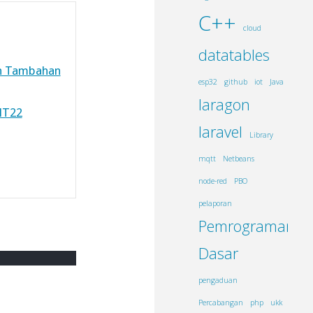
C++
cloud
datatables
en Tambahan
esp32
github
iot
Java
laragon
HT22
laravel
Library
mqtt
Netbeans
node-red
PBO
pelaporan
Pemrograman
Dasar
pengaduan
Percabangan
php
ukk