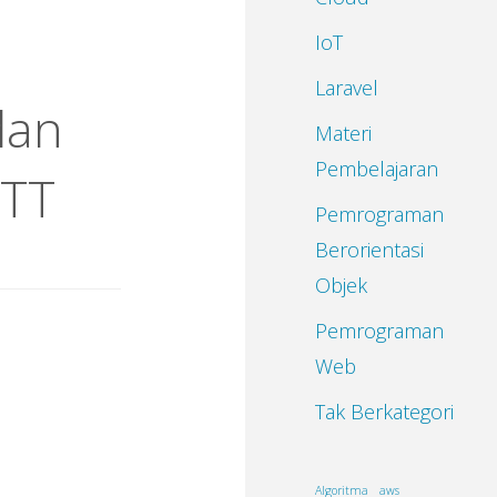
IoT
Laravel
dan
Materi
Pembelajaran
QTT
Pemrograman
Berorientasi
Objek
Pemrograman
Web
Tak Berkategori
Algoritma
aws