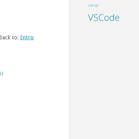
ukk rpl
VSCode
Back to:
Intro
L)