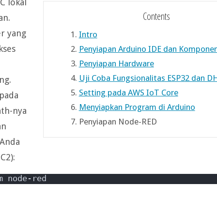
C lokal
Contents
an.
er yang
1.
Intro
kses
2.
Penyiapan Arduino IDE dan Kompon
3.
Penyiapan Hardware
4.
Uji Coba Fungsionalitas ESP32 dan D
ng.
5.
Setting pada AWS IoT Core
 pada
6.
Menyiapkan Program di Arduino
ath-nya
7.
Penyiapan Node-RED
an
 Anda
C2):
m node-red