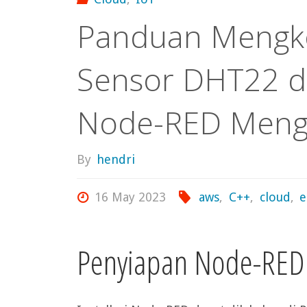
Panduan Mengko
Sensor DHT22 d
Node-RED Meng
By
hendri
16 May 2023
aws
,
C++
,
cloud
,
e
Penyiapan Node-RED