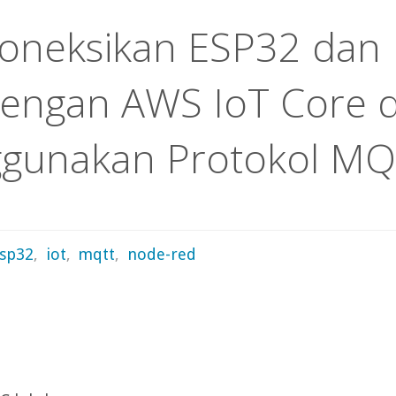
neksikan ESP32 dan
engan AWS IoT Core 
gunakan Protokol M
sp32
,
iot
,
mqtt
,
node-red