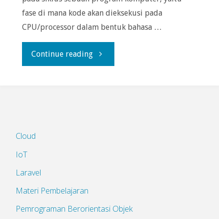
fase di mana kode akan dieksekusi pada
CPU/processor dalam bentuk bahasa …
"Mengenal
Continue reading
Java
Class
Library
Cloud
(JCL)"
IoT
Laravel
Materi Pembelajaran
Pemrograman Berorientasi Objek