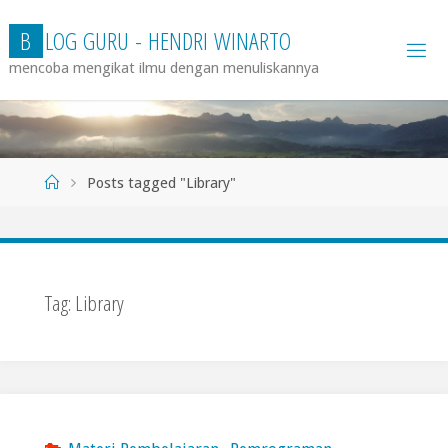
Skip
B
L
O
G
G
U
R
U
-
H
E
N
D
R
I
W
I
N
A
R
T
O
to
mencoba mengikat ilmu dengan menuliskannya
content
Home
Posts tagged "Library"
Tag:
Library