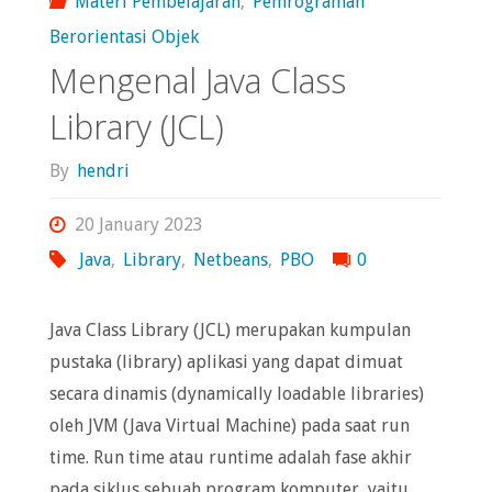
Materi Pembelajaran
,
Pemrograman
Berorientasi Objek
Mengenal Java Class
Library (JCL)
By
hendri
20 January 2023
Java
,
Library
,
Netbeans
,
PBO
0
Java Class Library (JCL) merupakan kumpulan
pustaka (library) aplikasi yang dapat dimuat
secara dinamis (dynamically loadable libraries)
oleh JVM (Java Virtual Machine) pada saat run
time. Run time atau runtime adalah fase akhir
pada siklus sebuah program komputer, yaitu