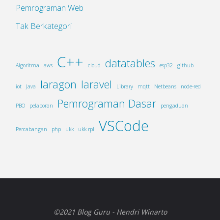
Pemrograman Web
Tak Berkategori
C++
datatables
Algoritma
aws
cloud
esp32
github
laragon
laravel
iot
Java
Library
mqtt
Netbeans
node-red
Pemrograman Dasar
PBO
pelaporan
pengaduan
VSCode
Percabangan
php
ukk
ukk rpl
©2021 Blog Guru - Hendri Winarto