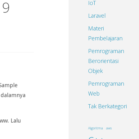
 9
IoT
Laravel
Materi
Pembelajaran
Pemrograman
Berorientasi
Objek
Pemrograman
 Sample
Web
i dalamnya
Tak Berkategori
ww. Lalu
Algoritma
aws