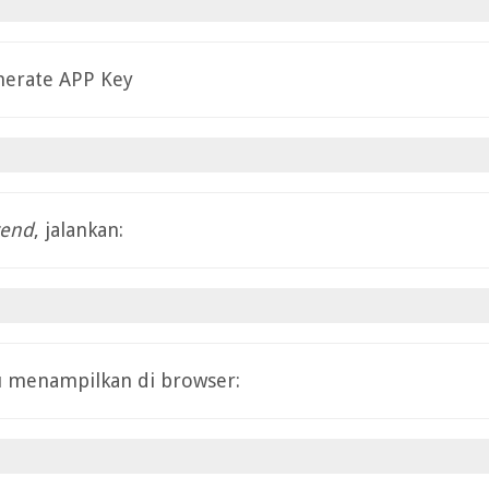
nerate APP Key
tend
, jalankan:
au menampilkan di browser: