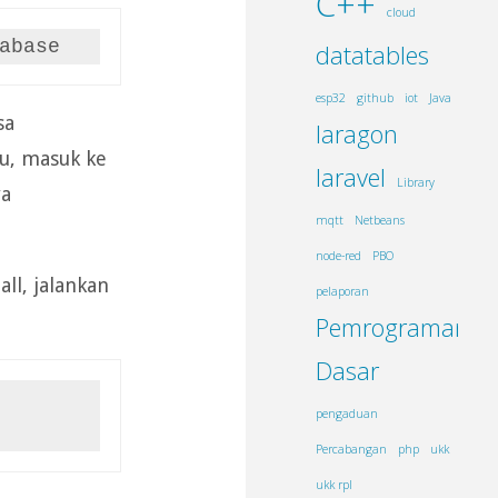
C++
cloud
abase
datatables
esp32
github
iot
Java
sa
laragon
lu, masuk ke
laravel
Library
ya
mqtt
Netbeans
node-red
PBO
ll, jalankan
pelaporan
Pemrograman
Dasar
pengaduan
Percabangan
php
ukk
ukk rpl