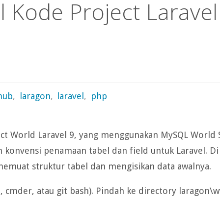
 Kode Project Laravel
hub
,
laragon
,
laravel
,
php
ject World Laravel 9, yang menggunakan MySQL World
 konvensi penamaan tabel dan field untuk Laravel. D
emuat struktur tabel dan mengisikan data awalnya.
, cmder, atau git bash). Pindah ke directory laragon\w