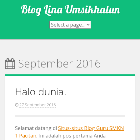
Skip
Blog Lina Umsikhatun
to
content
September 2016
Halo dunia!
27 September 2016
Selamat datang di
Situs-situs Blog Guru SMKN
1 Pacitan
. Ini adalah pos pertama Anda.