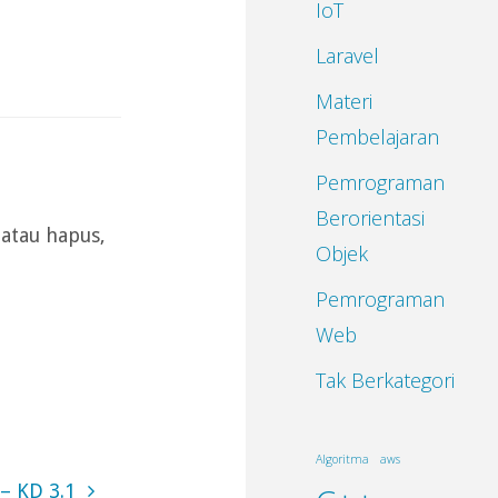
IoT
Laravel
Materi
Pembelajaran
Pemrograman
Berorientasi
 atau hapus,
Objek
Pemrograman
Web
Tak Berkategori
Algoritma
aws
– KD 3.1