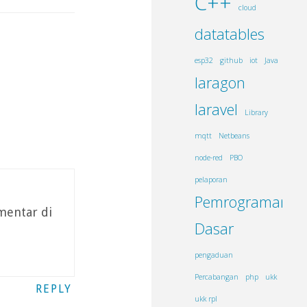
C++
cloud
datatables
esp32
github
iot
Java
laragon
laravel
Library
mqtt
Netbeans
node-red
PBO
pelaporan
Pemrograman
mentar di
Dasar
pengaduan
Percabangan
php
ukk
REPLY
ukk rpl