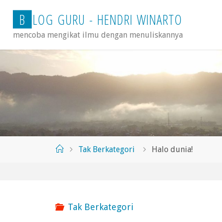
Skip
B
L
O
G
G
U
R
U
-
H
E
N
D
R
I
W
I
N
A
R
T
O
to
mencoba mengikat ilmu dengan menuliskannya
content
Home
Tak Berkategori
Halo dunia!
Tak Berkategori