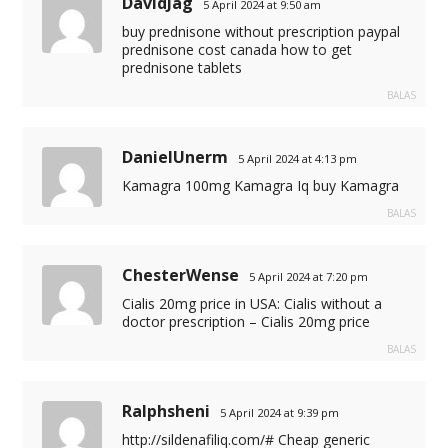
DavidJag
5 April 2024 at 9:50 am
buy prednisone without prescription paypal
prednisone cost canada
how to get
prednisone tablets
BALAS
DanielUnerm
5 April 2024 at 4:13 pm
Kamagra 100mg
Kamagra Iq
buy Kamagra
BALAS
ChesterWense
5 April 2024 at 7:20 pm
Cialis 20mg price in USA:
Cialis without a
doctor prescription
– Cialis 20mg price
BALAS
Ralphsheni
5 April 2024 at 9:39 pm
http://sildenafiliq.com/#
Cheap generic