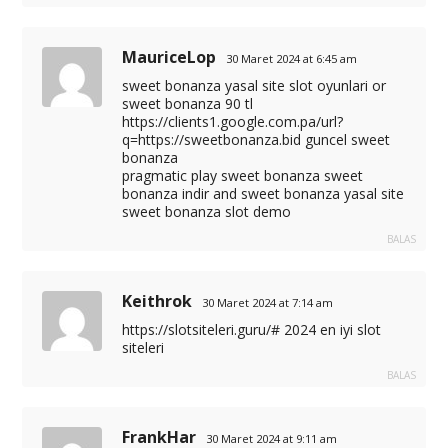
MauriceLop
30 Maret 2024 at 6:45 am
sweet bonanza yasal site
slot oyunlari
or
sweet bonanza 90 tl
https://clients1.google.com.pa/url?
q=https://sweetbonanza.bid
guncel sweet
bonanza
pragmatic play sweet bonanza
sweet
bonanza indir and
sweet bonanza yasal site
sweet bonanza slot demo
BALAS
Keithrok
30 Maret 2024 at 7:14 am
https://slotsiteleri.guru/#
2024 en iyi slot
siteleri
BALAS
FrankHar
30 Maret 2024 at 9:11 am