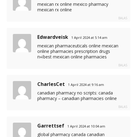
mexican rx online
mexico pharmacy
mexican rx online
BALAS
Edwardveisk
1 April 2024 at 5:14 am
mexican pharmaceuticals online
mexican
online pharmacies prescription drugs
п»їbest mexican online pharmacies
BALAS
CharlesCet
1 April 2024 at 9:16 am
canadian pharmacy no scripts:
canada
pharmacy
– canadian pharmacies online
BALAS
Garrettsef
1 April 2024 at 10:04 am
global pharmacy canada
canadian