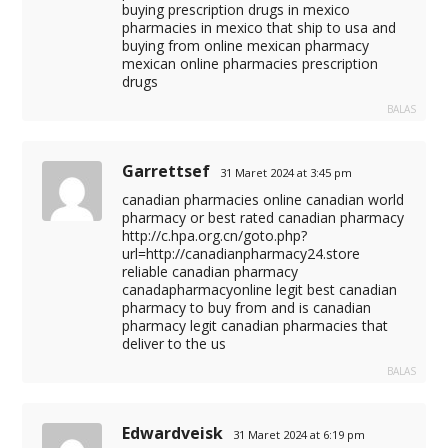
buying prescription drugs in mexico
pharmacies in mexico that ship to usa and
buying from online mexican pharmacy
mexican online pharmacies prescription
drugs
BALAS
Garrettsef
31 Maret 2024 at 3:45 pm
canadian pharmacies online
canadian world
pharmacy
or
best rated canadian pharmacy
http://c.hpa.org.cn/goto.php?
url=http://canadianpharmacy24.store
reliable canadian pharmacy
canadapharmacyonline legit
best canadian
pharmacy to buy from and
is canadian
pharmacy legit
canadian pharmacies that
deliver to the us
BALAS
Edwardveisk
31 Maret 2024 at 6:19 pm