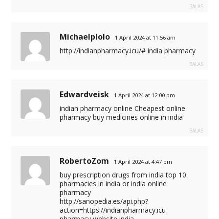
BALAS
Michaelplolo
1 April 2024 at 11:56 am
http://indianpharmacy.icu/#
india pharmacy
BALAS
Edwardveisk
1 April 2024 at 12:00 pm
indian pharmacy online
Cheapest online
pharmacy
buy medicines online in india
BALAS
RobertoZom
1 April 2024 at 4:47 pm
buy prescription drugs from india
top 10
pharmacies in india
or
india online
pharmacy
http://sanopedia.es/api.php?
action=https://indianpharmacy.icu
pharmacy website india