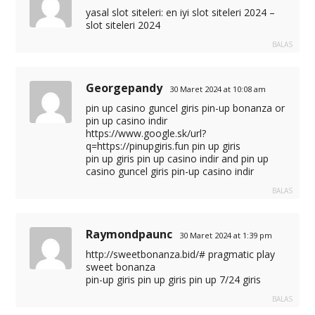
yasal slot siteleri:
en iyi slot siteleri 2024
–
slot siteleri 2024
BALAS
Georgepandy
30 Maret 2024 at 10:08 am
pin up casino guncel giris
pin-up bonanza
or
pin up casino indir
https://www.google.sk/url?
q=https://pinupgiris.fun
pin up giris
pin up giris
pin up casino indir and
pin up
casino guncel giris
pin-up casino indir
BALAS
Raymondpaunc
30 Maret 2024 at 1:39 pm
http://sweetbonanza.bid/#
pragmatic play
sweet bonanza
pin-up giris
pin up giris
pin up 7/24 giris
BALAS