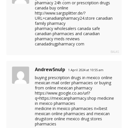
pharmacy 24h com
or
prescription drugs
canada buy online
http://www.sargsplitter.de/?
URL=canadianpharmacy24.store
canadian
family pharmacy
pharmacy wholesalers canada
safe
canadian pharmacies and
canadian
pharmacy meds reviews
canadadrugpharmacy com
BALAS
AndrewSnulp
1 April 2024 at 10:55 am
buying prescription drugs in mexico online
mexican mail order pharmacies
or
buying
from online mexican pharmacy
https://www.google.co.ao/url?
q=https://mexicanpharmacy.shop
medicine
in mexico pharmacies
medicine in mexico pharmacies
п»їbest
mexican online pharmacies and
mexican
drugstore online
mexico drug stores
pharmacies