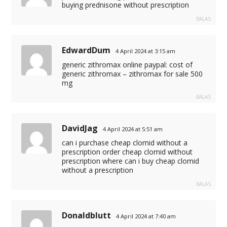
buying prednisone without prescription
BALAS
EdwardDum
4 April 2024 at 3:15 am
generic zithromax online paypal:
cost of
generic zithromax
– zithromax for sale 500
mg
BALAS
DavidJag
4 April 2024 at 5:51 am
can i purchase cheap clomid without a
prescription
order cheap clomid without
prescription
where can i buy cheap clomid
without a prescription
BALAS
Donaldblutt
4 April 2024 at 7:40 am