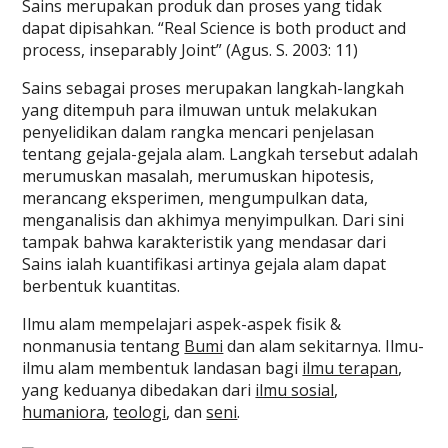
Sains merupakan produk dan proses yang tidak
dapat dipisahkan. “Real Science is both product and
process, inseparably Joint” (Agus. S. 2003: 11)
Sains sebagai proses merupakan langkah-langkah
yang ditempuh para ilmuwan untuk melakukan
penyelidikan dalam rangka mencari penjelasan
tentang gejala-gejala alam. Langkah tersebut adalah
merumuskan masalah, merumuskan hipotesis,
merancang eksperimen, mengumpulkan data,
menganalisis dan akhimya menyimpulkan. Dari sini
tampak bahwa karakteristik yang mendasar dari
Sains ialah kuantifikasi artinya gejala alam dapat
berbentuk kuantitas.
Ilmu alam mempelajari aspek-aspek fisik &
nonmanusia tentang
Bumi
dan alam sekitarnya. Ilmu-
ilmu alam membentuk landasan bagi
ilmu terapan
,
yang keduanya dibedakan dari
ilmu sosial
,
humaniora
,
teologi
, dan
seni
.