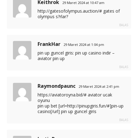
Keithrok
29 Maret 2024 at 10:47 am
http://gatesofolympus.auction/#
gates of
olympus s?rlar?
BALAS
FrankHar
29 Maret 2024 at 1:04 pm
pin up guncel giris:
pin up casino indir
–
aviator pin up
BALAS
Raymondpaunc
29 Maret 2024 at 2:41 pm
https://aviatoroyna.bid/#
aviator ucak
oyunu
pin up bet [url=http://pinupgiris.fun/#]pin-up
casino[/url] pin up guncel giris
BALAS