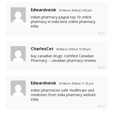
Edwardveisk
30 Maret 2024 at 5:49 pm
indian pharmacy paypal
top 10 online
pharmacy in india
best online pharmacy
india
BALAS
CharlesCet
30 Maret 2024 at 10:58 pm
buy canadian drugs:
Certified Canadian
Pharmacy
– canadian pharmacy reviews
BALAS
Edwardveisk
30 Maret 2024 at 11:25 pm
indian pharmacies safe
Healthcare and
medicines from India
pharmacy website
india
BALAS