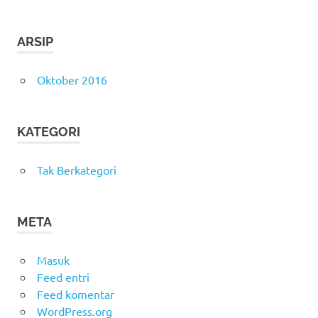
ARSIP
Oktober 2016
KATEGORI
Tak Berkategori
META
Masuk
Feed entri
Feed komentar
WordPress.org