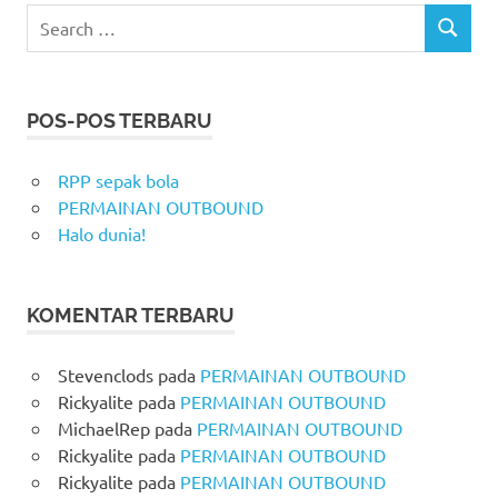
Search
SEARCH
for:
POS-POS TERBARU
RPP sepak bola
PERMAINAN OUTBOUND
Halo dunia!
KOMENTAR TERBARU
Stevenclods
pada
PERMAINAN OUTBOUND
Rickyalite
pada
PERMAINAN OUTBOUND
MichaelRep
pada
PERMAINAN OUTBOUND
Rickyalite
pada
PERMAINAN OUTBOUND
Rickyalite
pada
PERMAINAN OUTBOUND