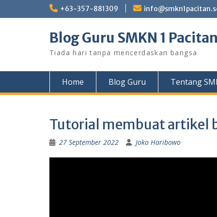
Skip
+63-357-881309
info@smkn1pacitan.s
to
content
Blog Guru SMKN 1 Pacita
Tiada hari tanpa mencerdaskan bangsa
Home
Blog Guru
Tentang SMK
Tutorial membuat artikel b
27 September 2022
Joko Haribowo