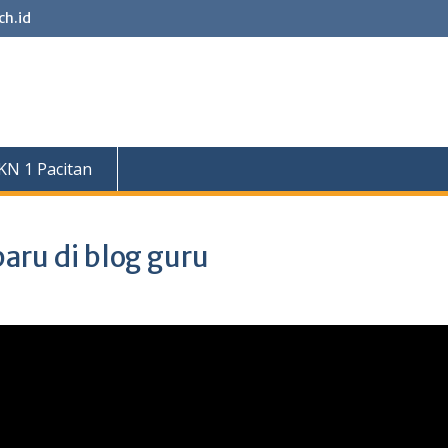
ch.id
n
N 1 Pacitan
aru di blog guru